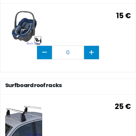
15 €
0
Surfboard roof racks
25 €