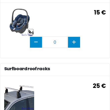
15 €
0
Surfboard roof racks
25 €