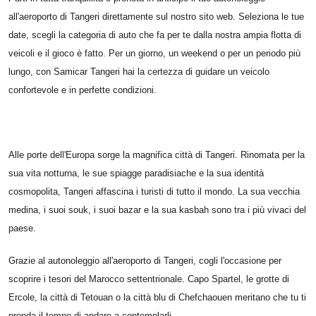
all'aeroporto di Tangeri direttamente sul nostro sito web. Seleziona le tue
date, scegli la categoria di auto che fa per te dalla nostra ampia flotta di
veicoli e il gioco è fatto. Per un giorno, un weekend o per un periodo più
lungo, con Samicar Tangeri hai la certezza di guidare un veicolo
confortevole e in perfette condizioni.
Alle porte dell'Europa sorge la magnifica città di Tangeri. Rinomata per la
sua vita notturna, le sue spiagge paradisiache e la sua identità
cosmopolita, Tangeri affascina i turisti di tutto il mondo. La sua vecchia
medina, i suoi souk, i suoi bazar e la sua kasbah sono tra i più vivaci del
paese.
Grazie al autonoleggio all'aeroporto di Tangeri, cogli l'occasione per
scoprire i tesori del Marocco settentrionale. Capo Spartel, le grotte di
Ercole, la città di Tetouan o la città blu di Chefchaouen meritano che tu ti
prenda il tempo di andare a contemplarli.