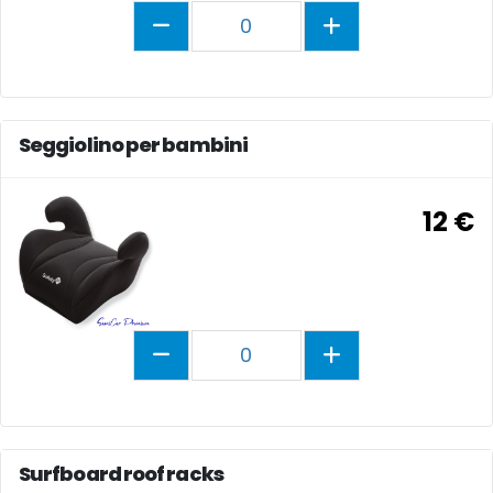
0
Seggiolino per bambini
12 €
0
Surfboard roof racks