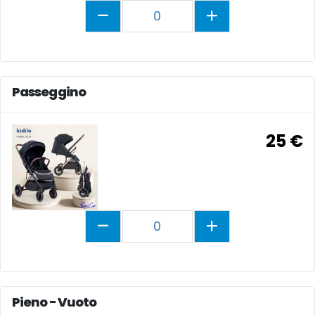
0
Passeggino
25 €
0
Pieno - Vuoto