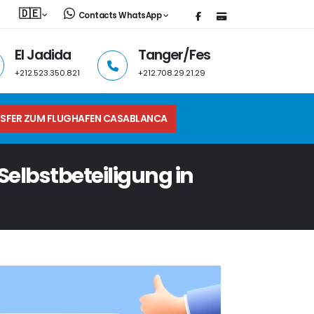
🇩🇪
Contacts WhatsApp
El Jadida
Tanger/Fes
+212.523.350.821
+212.708.29.21.29
SFER ZUM FLUGHAFEN CASABLANCA
Selbstbeteiligung in