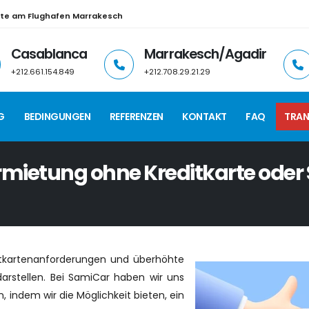
te am Flughafen Marrakesch
Casablanca
Marrakesch/Agadir
+212.661.154.849
+212.708.29.21.29
G
BEDINGUNGEN
REFERENZEN
KONTAKT
FAQ
TRAN
rmietung ohne Kreditkarte oder 
itkartenanforderungen und überhöhte
darstellen. Bei SamiCar haben wir uns
, indem wir die Möglichkeit bieten, ein