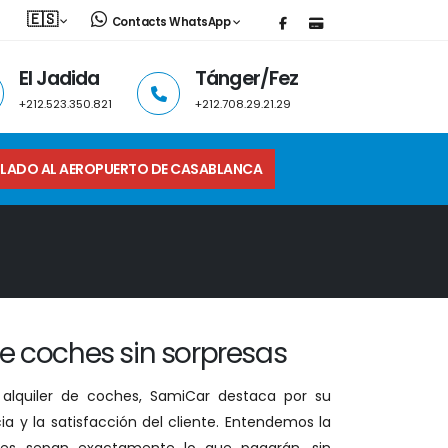
🇪🇸
Contacts WhatsApp
El Jadida
Tánger/Fez
+212.523.350.821
+212.708.29.21.29
LADO AL AEROPUERTO DE CASABLANCA
de coches sin sorpresas
lquiler de coches, SamiCar destaca por su
a y la satisfacción del cliente. Entendemos la