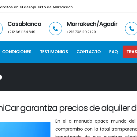
 baratos en el aeropuerto de Marrakech
Casablanca
Marrakech/Agadir
+212.661.154.849
+212.708.29.21.29
CONDICIONES
TESTIMONIOS
CONTACTO
FAQ
TRAS
o
iCar garantiza precios de alquiler 
En el a menudo opaco mundo del a
compromiso con la total transparenci