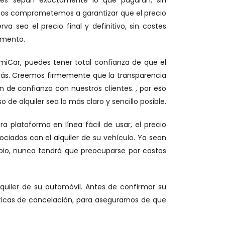
tes sepan exactamente lo que pagarán, sin
o nos comprometemos a garantizar que el precio
 sea el precio final y definitivo, sin costes
omento.
iCar, puedes tener total confianza de que el
arás. Creemos firmemente que la transparencia
ón de confianza con nuestros clientes. , por eso
de alquiler sea lo más claro y sencillo posible.
a plataforma en línea fácil de usar, el precio
ciados con el alquiler de su vehículo. Ya sean
cipio, nunca tendrá que preocuparse por costos
uiler de su automóvil. Antes de confirmar su
olíticas de cancelación, para asegurarnos de que