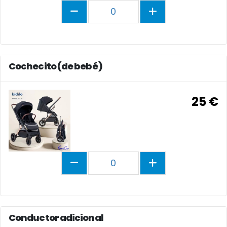
0
Cochecito (de bebé)
25 €
0
Conductor adicional