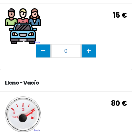
15 €
0
Lleno - Vacío
80 €