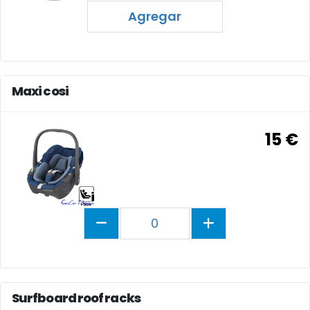
Agregar
Maxi cosi
15 €
0
Surfboard roof racks