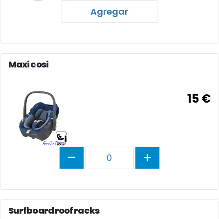
Agregar
Maxi cosi
15 €
0
Surfboard roof racks