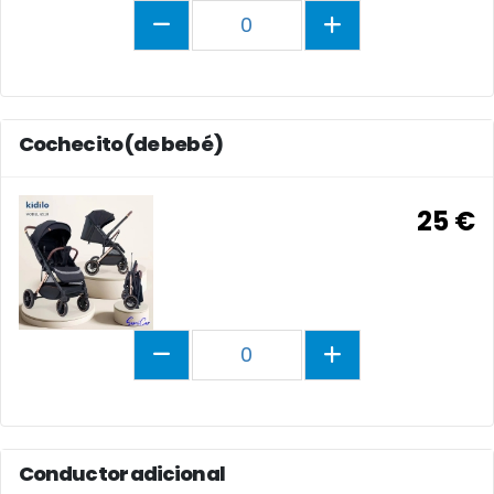
0
Cochecito (de bebé)
25 €
0
Conductor adicional