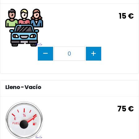
15 €
0
Lleno - Vacío
75 €