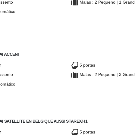
ssento
Malas : 2 Pequeno | 1 Gran
omático
CIA SANDERO
DACIA SANDERO
AUTOMÁTICO
AUTOMÁTICO
AI ACCENT
m
5 portas
ssento
Malas : 2 Pequeno | 3 Gran
omático
UNDAI ACCENT
HYUNDAI ACCENT
I SATELLITE EN BELGIQUE AUSSI STAREX/H1
m
5 portas