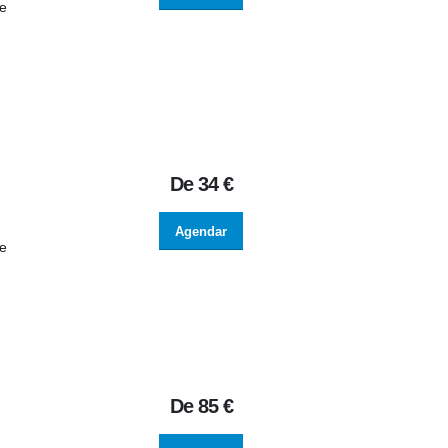
de
De
34 €
Agendar
de
De
85 €