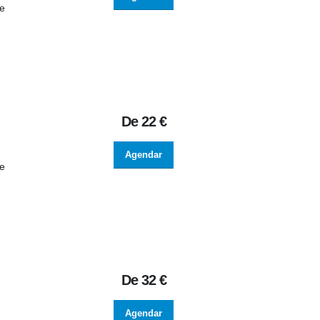
de
De
22 €
Agendar
de
De
32 €
Agendar