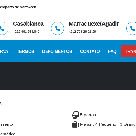
aeroporto de Marrakech
Casablanca
Marraquexe/Agadir
+212.661.154.849
+212.708.29.21.29
ERVA
TERMOS
DEPOIMENTOS
CONTATO
FAQ
TRAN
3
m
5 portas
ssento
Malas : 4 Pequeno | 3 Gran
omático