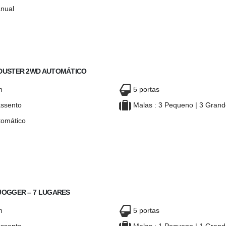
nual
IA DUSTER 2WD
DACIA DUSTER 2WD
 DUSTER 2WD AUTOMÁTICO
m
5 portas
ssento
Malas : 3 Pequeno | 3 Gran
omático
IA DUSTER 2WD
DACIA DUSTER 2WD
AUTOMÁTICO
AUTOMÁTICO
JOGGER – 7 LUGARES
m
5 portas