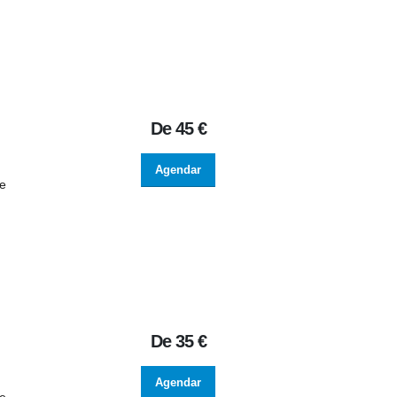
De
45 €
Agendar
de
De
35 €
Agendar