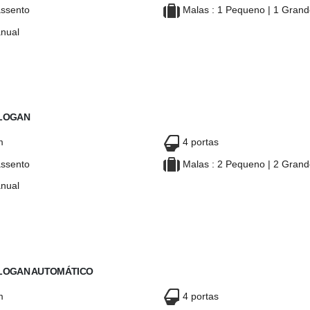
ssento
Malas : 1 Pequeno | 1 Gran
nual
 LODGY 7 LUGARES
DACIA LODGY 7 LUGARES
 LOGAN
m
4 portas
ssento
Malas : 2 Pequeno | 2 Gran
nual
ACIA LOGAN
DACIA LOGAN
 LOGAN AUTOMÁTICO
m
4 portas