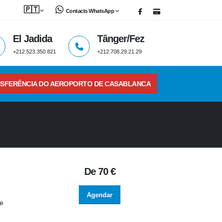
🇵🇹
Contacts WhatsApp
El Jadida
Tânger/Fez
+212.523.350.821
+212.708.29.21.29
SFERÊNCIA DO AEROPORTO DE CASABLANCA
De
70 €
Agendar
de