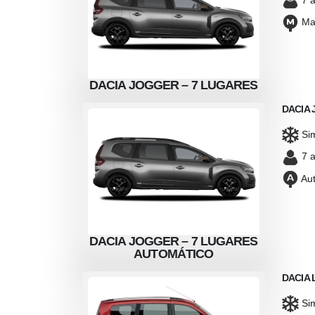
7 a
Ma
 – 7 LUGARES
DACIA JOGGER – 7 LUGARES
DACIA J
DACIA
Si
7 a
Aut
 – 7 LUGARES
DACIA JOGGER – 7 LUGARES
DACIA J
ÁTICO
AUTOMÁTICO
DACIA
Si