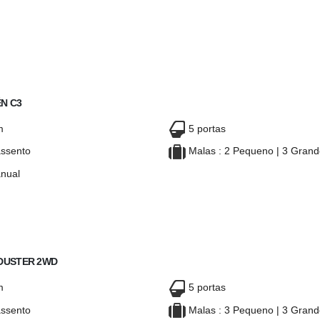
AUDI Q3
AUDI Q3
DIESEL
DIESEL
N C3
m
5 portas
ssento
Malas : 2 Pequeno | 3 Gran
nual
CITROËN C3
CITROËN C3
 DUSTER 2WD
m
5 portas
ssento
Malas : 3 Pequeno | 3 Gran