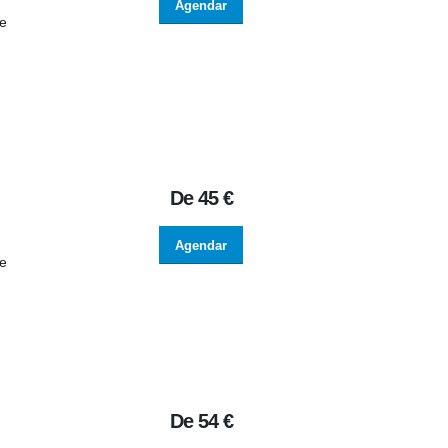
Agendar
de
De
45 €
Agendar
de
De
54 €