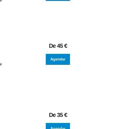
de
De
45 €
Agendar
de
De
35 €
Agendar