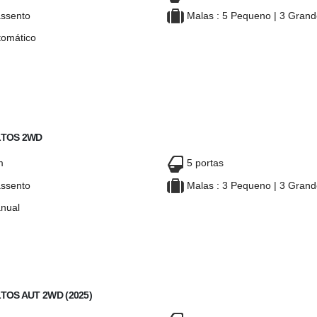
ssento
Malas : 5 Pequeno | 3 Gran
omático
AI SATELLITE EN
HYUNDAI SATELLITE EN
E AUSSI STAREX/H1
BELGIQUE AUSSI STAREX/H1
LTOS 2WD
m
5 portas
ssento
Malas : 3 Pequeno | 3 Gran
nual
A SELTOS 2WD
KIA SELTOS 2WD
LTOS AUT 2WD (2025)