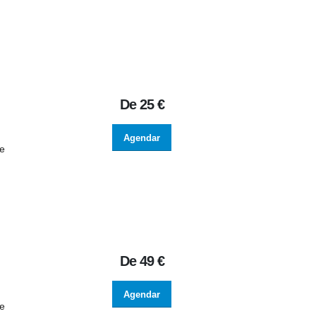
De
25 €
Agendar
de
De
49 €
Agendar
de