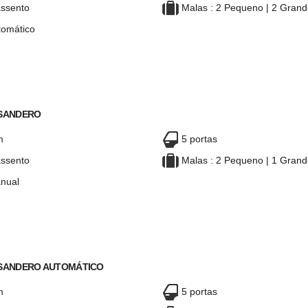
ssento
Malas : 2 Pequeno | 2 Gran
omático
LOGAN AUTOMÁTICO
DACIA LOGAN AUTOMÁTICO
 SANDERO
m
5 portas
ssento
Malas : 2 Pequeno | 1 Gran
nual
CIA SANDERO
DACIA SANDERO
 SANDERO AUTOMÁTICO
m
5 portas