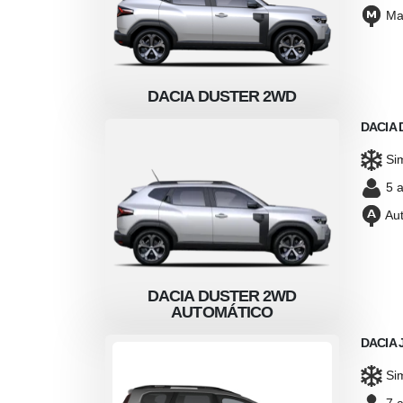
Ma
STER 2WD
DACIA DUSTER 2WD
DAC
DACIA
Si
5 a
Aut
STER 2WD
DACIA DUSTER 2WD
DAC
ÁTICO
AUTOMÁTICO
DACIA 
Si