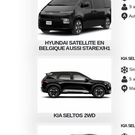
9 a
Aut
TELLITE EN
HYUNDAI SATELLITE EN
HYUND
SI STAREX/H1
BELGIQUE AUSSI STAREX/H1
BELGIQU
KIA SE
Si
5 a
Ma
TOS 2WD
KIA SELTOS 2WD
KI
KIA SE