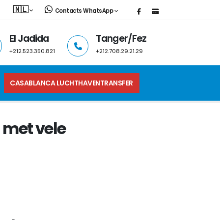
🇳🇱
Contacts WhatsApp
El Jadida
Tanger/Fez
+212.523.350.821
+212.708.29.21.29
CASABLANCA LUCHTHAVENTRANSFER
 met vele