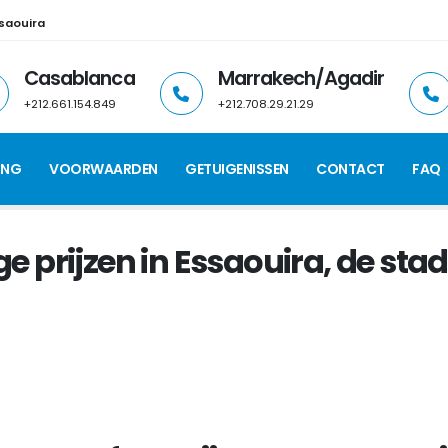
saouira
Casablanca
Marrakech/Agadir
+212.661.154.849
+212.708.29.21.29
ING
VOORWAARDEN
GETUIGENISSEN
CONTACT
FAQ
 prijzen in Essaouira, de stad