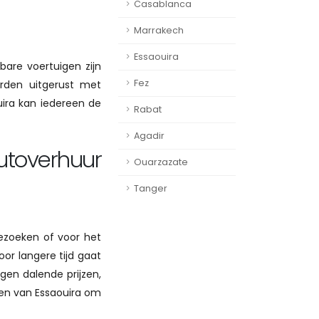
Casablanca
Marrakech
Essaouira
bare voertuigen zijn
Fez
orden uitgerust met
uira kan iedereen de
Rabat
Agadir
utoverhuur
Ouarzazate
Tanger
bezoeken of voor het
oor langere tijd gaat
egen dalende prijzen,
ven van Essaouira om