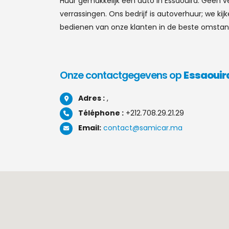
Huur gemakkelijk een auto in Essaouira. Geen 
verrassingen. Ons bedrijf is autoverhuur; we kij
bedienen van onze klanten in de beste omsta
Onze contactgegevens op
Essaouir
Adres :
,
Téléphone :
+212.708.29.21.29
Email:
contact@samicar.ma