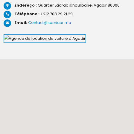
Endereço :
Quartier Laarab ikhourbane, Agadir 80000,
Téléphone :
+212.708.29.21.29
Email:
Contact@samicar.ma