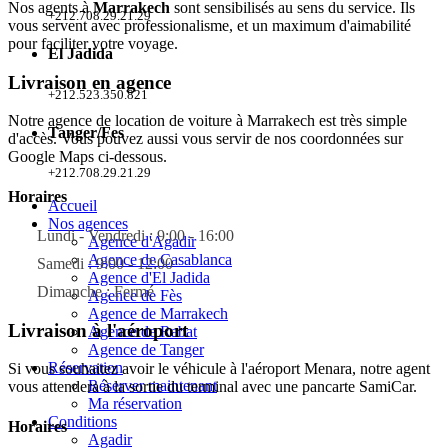
Nos agents à
Marrakech
sont sensibilisés au sens du service. Ils
+212.708.29.21.29
vous servent avec professionalisme, et un maximum d'aimabilité
pour faciliter votre voyage.
El Jadida
Livraison en agence
+212.523.350.821
Notre agence de
location de voiture à Marrakech
est très simple
Tanger/Fes
d'accès. Vous pouvez aussi vous servir de nos coordonnées sur
Google Maps ci-dessous.
+212.708.29.21.29
Horaires
Accueil
Nos agences
Lundi - Vendredi : 9:00 - 16:00
Agence d'Agadir
Agence de Casablanca
Samedi : 9:00 - 12:00
Agence d'El Jadida
Dimanche : Fermé
Agence de Fès
Agence de Marrakech
Livraison à l'aéroport
Agence de Rabat
Agence de Tanger
Réservation
Si vous souhaitez avoir le véhicule à
l'aéroport Menara
, notre agent
Réserver maintenant
vous attendera à la sortie du terminal avec une pancarte SamiCar.
Ma réservation
Conditions
Horaires
Agadir