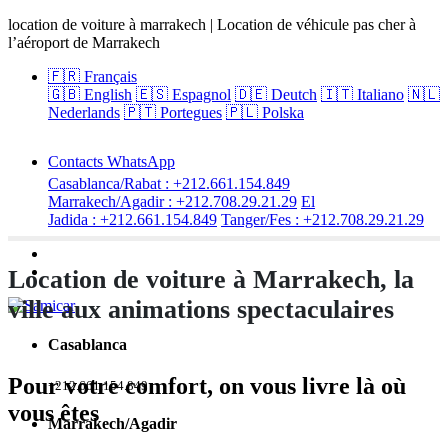
location de voiture à marrakech | Location de véhicule pas cher à
l’aéroport de Marrakech
🇫🇷
Français
🇬🇧 English
🇪🇸 Espagnol
🇩🇪 Deutch
🇮🇹 Italiano
🇳🇱
Nederlands
🇵🇹 Portegues
🇵🇱 Polska
Contacts WhatsApp
Casablanca/Rabat : +212.661.154.849
Marrakech/Agadir : +212.708.29.21.29
El
Jadida : +212.661.154.849
Tanger/Fes : +212.708.29.21.29
Location de voiture à Marrakech, la
ville aux animations spectaculaires
Casablanca
Pour votre comfort, on vous
livre
là où
+212.661.154.849
vous êtes
Marrakech/Agadir