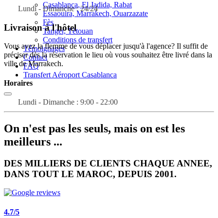
Casablanca, El Jadida, Rabat
Lundi - Dimanche : 24/24
Essaouira, Marrakech, Ouarzazate
Fès
Livraison à l'hôtel
Tanger, Tétouan
Conditions de transfert
Vous avez la flemme de vous déplacer jusqu'à l'agence? Il suffit de
Témoignages
préciser dès la réservation le lieu où vous souhaitez être livré dans la
Contact
ville de Marrakech.
FAQ
Transfert Aéroport Casablanca
Horaires
Lundi - Dimanche : 9:00 - 22:00
On n'est pas les seuls, mais on est les
meilleurs ...
DES MILLIERS DE CLIENTS CHAQUE ANNEE,
DANS TOUT LE MAROC,
DEPUIS 2001
.
4.7/5