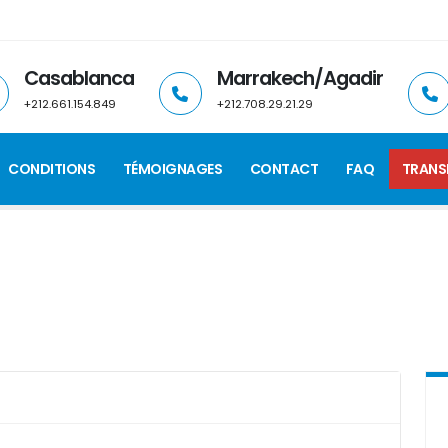
Casablanca
Marrakech/Agadir
+212.661.154.849
+212.708.29.21.29
CONDITIONS
TÉMOIGNAGES
CONTACT
FAQ
TRANS