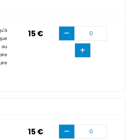
qu'à
15 €
0
que
 au
aire
ire
15 €
0