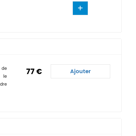
 de
77 €
Ajouter
 le
ndre