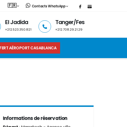
🇫🇷
Contacts WhatsApp
El Jadida
Tanger/Fes
+212.523.350.821
+212.708.29.21.29
FERT AÉROPORT CASABLANCA
Informations de réservation