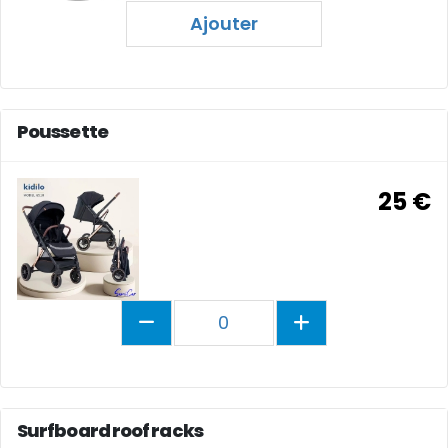
Ajouter
Poussette
25 €
0
Surfboard roof racks