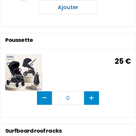
Ajouter
Poussette
25 €
0
Surfboard roof racks