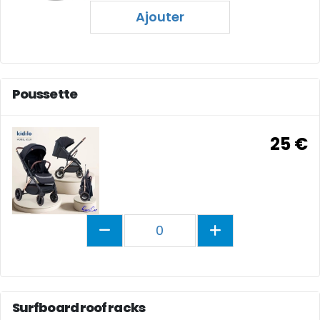
Ajouter
Poussette
25 €
0
Surfboard roof racks